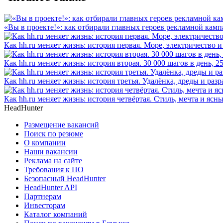
«Вы в проекте!»: как отбирали главных героев рекламной камп
Как hh.ru меняет жизнь: история первая. Море, электричество и
Как hh.ru меняет жизнь: история вторая. 30 000 шагов в день, 
Как hh.ru меняет жизнь: история третья. Удалёнка, дреды и разр
Как hh.ru меняет жизнь: история четвёртая. Стиль, мечта и ясн
HeadHunter
Размещение вакансий
Поиск по резюме
О компании
Наши вакансии
Реклама на сайте
Требования к ПО
Безопасный HeadHunter
HeadHunter API
Партнерам
Инвесторам
Каталог компаний