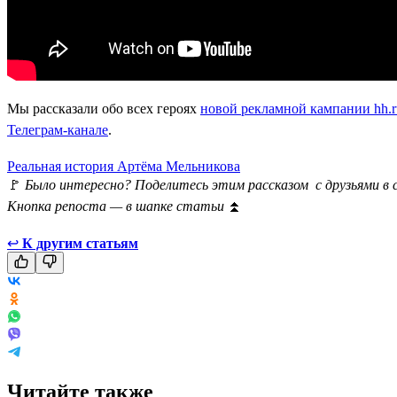
Мы рассказали обо всех героях
новой рекламной кампании hh.r
Телеграм-канале
.
Реальная история Артёма Мельникова
🚩
Было интересно? Поделитесь этим рассказом с друзьями в 
Кнопка репоста — в шапке статьи
⏫
↩
К другим статьям
Читайте также