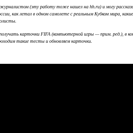
урналистом (эту работу тоже нашел на hh.ru) и могу рассказы
ссии, как летал в одном самолете с реальным Кубком мира, как
болисты.
получать карточки FIFA (компьютерной игры — прим. ред.), в к
 проходим такие тесты и обновляем карточки.