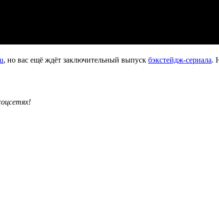
u
, но вас ещё ждёт заключительный выпуск
бэкстейдж-сериала
. 
соцсетях!