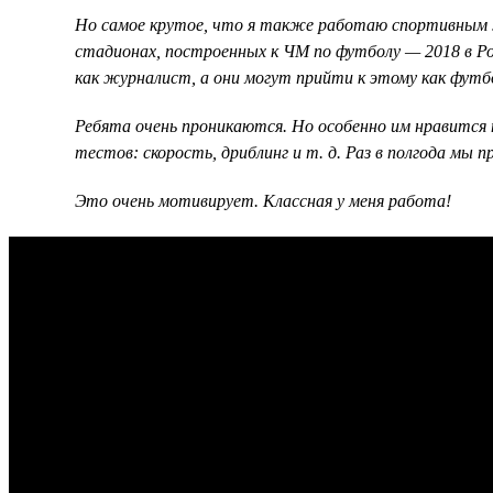
Но самое крутое, что я также работаю спортивным ж
стадионах, построенных к ЧМ по футболу — 2018 в Ро
как журналист, а они могут прийти к этому как фут
Ребята очень проникаются. Но особенно им нравится 
тестов: скорость, дриблинг и т. д. Раз в полгода мы
Это очень мотивирует. Классная у меня работа!