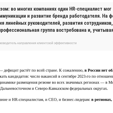
зом: во многих компаниях один HR-специалист мог
ммуникации и развитие бренда работодателя. На фо
ния линейных руководителей, развития сотрудников,
профессиональная группа востребована и, учитывая
 руководитель направления клиентской эффективности
— дефицит растёт по всей стране. К сожалению,
в России нет об
кать кандидатов: число вакансий в сентябре 2023-го по отноше
 динамике размещения резюме во всех значимых регионах — в 
 Дальневосточном и Северо-Кавказском федеральных округах.
ание и HR-специалистам, и СЕО, и бизнес-лидерам:
в регионах
.