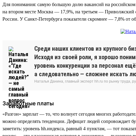
Для понимания: самую большую долю вакансий на российском 
на втором месте Москва — 17,9%, на третьем — Приволжский ф
России. У Санкт-Петербурга показатели скромнее — 7,8% от о
Среди наших клиентов из крупного би
Исходя из своей роли, я хорошо поним
уровень конкуренции за персонал ещё
а следовательно — сложнее искать лю
Наталья Данина, главный эксперт hh.ru по рынку труда,
Заработные платы
«Разгон» зарплат — то, что волнует сегодня многих работодат
можно определять тенденции. Дефицит людей сопровождает бур
заметить: уровень hh.индекса, равный 4 пунктам, — тот показ
ресурс — это классическая история в экономике — рыночное р