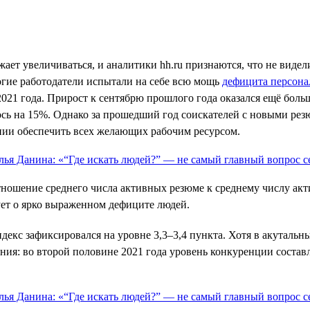
ает увеличиваться, и аналитики hh.ru признаются, что не виде
ногие работодатели испытали на себе всю мощь
дефицита персона
2021 года. Прирост к сентябрю прошлого года оказался ещё боль
лось на 15%. Однако за прошедший год соискателей с новыми рез
оянии обеспечить всех желающих рабочим ресурсом.
тношение среднего числа активных резюме к среднему числу акти
вует о ярко выраженном дефиците людей.
ндекс зафиксировался на уровне 3,3–3,4 пункта. Хотя в акутал
ия: во второй половине 2021 года уровень конкуренции составля