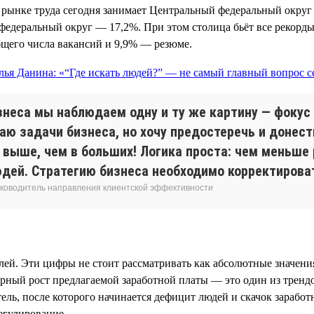
рынке труда сегодня занимает Центральный федеральный округ 
едеральный округ — 17,2%. При этом столица бьёт все рекорды
бщего числа вакансий и 9,9% — резюме.
знеса мы наблюдаем одну и ту же картину — фокус 
аю задачи бизнеса, но хочу предостеречь и донест
 выше, чем в больших! Логика проста: чем меньше 
дей. Стратегию бизнеса необходимо корректироват
 руководитель направления клиентской эффективности
елей. Эти цифры не стоит рассматривать как абсолютные значения
ный рост предлагаемой заработной платы — это один из трендо
атель, после которого начинается дефицит людей и скачок зарабо
егулирование.