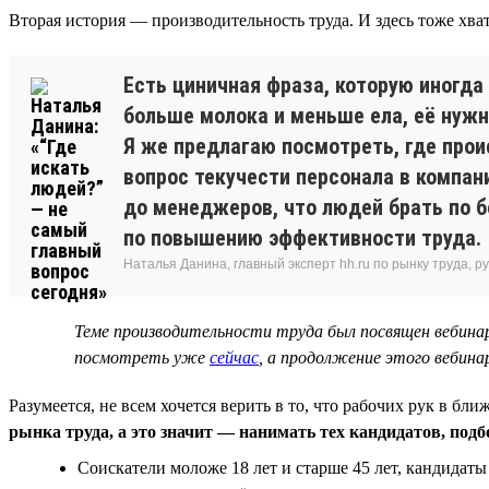
Вторая история — производительность труда. И здесь тоже хва
Есть циничная фраза, которую иногда
больше молока и меньше ела, её нужно
Я же предлагаю посмотреть, где прои
вопрос текучести персонала в компа
до менеджеров, что людей брать по 
по повышению эффективности труда.
Наталья Данина, главный эксперт hh.ru по рынку труда,
Теме производительности труда был посвящен вебин
посмотреть уже
сейчас
, а продолжение этого вебин
Разумеется, не всем хочется верить в то, что рабочих рук в 
рынка труда, а это значит — нанимать тех кандидатов, под
Соискатели моложе 18 лет и старше 45 лет, кандидат