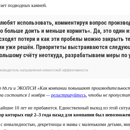
тает подводных камней.
 любят использовать, комментируя вопрос произво
 больше доить и меньше кормить«. Да, это один из
сходят потери и как эти пробелы можно закрыть те
нии уже решён. Приоритеты выстраиваются следую
большому счёту неоткуда, разрабатываем меры по
 руководитель направления клиентской эффективности
ар hh.ru и ЭКОПСИ «Как компании повышают производительност
ара состоится 1 ноября —
регистрируйтесь
, чтобы не пропустит
ближайшие 10 лет не прибавится. Единственный выход из этой сит
бор которых ещё 2–3 года назад для компании был невозможе
ы с инвалидностью, декретницы и мамы с маленькими детьми, ми