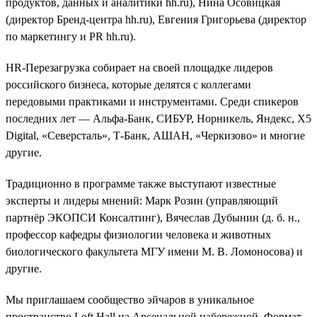
продуктов, данных и аналитики hh.ru), Нина Осовицкая
(директор Бренд-центра hh.ru), Евгения Григорьева (директор
по маркетингу и PR hh.ru).
HR-Перезагрузка собирает на своей площадке лидеров
российского бизнеса, которые делятся с коллегами
передовыми практиками и инструментами. Среди спикеров
последних лет — Альфа-Банк, СИБУР, Норникель, Яндекс, Х5
Digital, «Северсталь», Т-Банк, АШАН, «Черкизово» и многие
другие.
Традиционно в программе также выступают известные
эксперты и лидеры мнений: Марк Розин (управляющий
партнёр ЭКОПСИ Консалтинг), Вячеслав Дубынин (д. б. н.,
профессор кафедры физиологии человека и животных
биологического факультета МГУ имени М. В. Ломоносова) и
другие.
Мы приглашаем сообщество эйчаров в уникальное
пространство Loft Hall на Арсенальной набережной. Формат