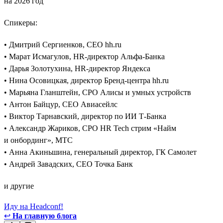
на 2026 год
Спикеры:
• Дмитрий Сергиенков, CEO hh.ru
• Марат Исмагулов, HR-директор Альфа-Банка
• Дарья Золотухина, HR-директор Яндекса
• Нина Осовицкая, директор Бренд-центра hh.ru
• Марьяна Гланштейн, CPO Алисы и умных устройств
• Антон Байцур, CEO Авиасейлс
• Виктор Тарнавский, директор по ИИ Т-Банка
• Александр Жариков, CPO HR Tech стрим «Найм
и онбординг», МТС
• Анна Акиньшина, генеральный директор, ГК Самолет
• Андрей Завадских, СЕО Точка Банк
и другие
Иду на Headconf!
↩
На главную блога