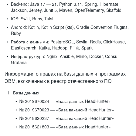
Backend:
Java 17 — 21, Python 3.11, Spring, Hibernate,
Jackson, Jersey, Junit 5, Maven, OpenTelemetry, Skaffold
IOS:
Swift, Ruby, Tuist
Android:
Kotlin, Kotlin Script (kts), Gradle Convention Plugins,
Ruby
Работа с данными:
PostgreSQL, Scylla, Redis, ClickHouse,
Elasticsearch, Kafka, Hadoop, Flink, Spark
Инфраструктура:
Nginx, Ansible, MinIo, Docker, Consul,
Grafana
Информация о правах на базы данных и программах
ЭВМ, включенных в реестр отечественного ПО
Базы данных
№ 2019670024 — «База данных HeadHunter»
№ 2019670023 — «База вакансий HeadHunter»
№ 2018620237 — «База вакансий HeadHunter»
№ 2015621803 — «База данных HeadHunter»