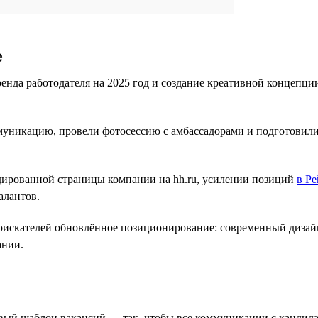
е
енда работодателя на 2025 год и создание креативной концепци
никацию, провели фотосессию с амбассадорами и подготовили 
дированной страницы компании на hh.ru, усилении позиций
в Ре
алантов.
соискателей обновлённое позиционирование: современный дизай
ании.
вый шаблон вакансий — так, чтобы все коммуникации с кандид