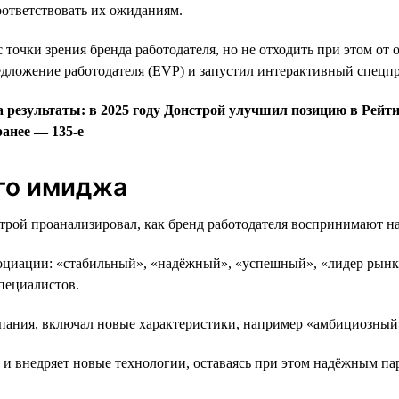
ответствовать их ожиданиям.
с точки зрения бренда работодателя, но не отходить при этом от
едложение работодателя (EVP) и запустил интерактивный спецпро
 результаты: в 2025 году Донстрой улучшил позицию в Рейтин
ранее — 135-е
ого имиджа
строй проанализировал, как бренд работодателя воспринимают н
социации: «стабильный», «надёжный», «успешный», «лидер рынка
пециалистов.
мпания, включал новые характеристики, например «амбициозный
я и внедряет новые технологии, оставаясь при этом надёжным па