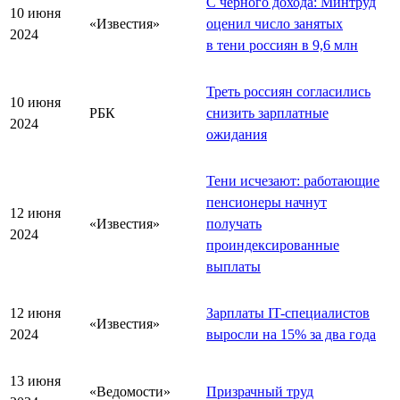
С чёрного дохода: Минтруд
10 июня
«Известия»
оценил число занятых
2024
в тени россиян в 9,6 млн
Треть россиян согласились
10 июня
РБК
снизить зарплатные
2024
ожидания
Тени исчезают: работающие
пенсионеры начнут
12 июня
«Известия»
получать
2024
проиндексированные
выплаты
12 июня
Зарплаты IT-специалистов
«Известия»
2024
выросли на 15% за два года
13 июня
«Ведомости»
Призрачный труд