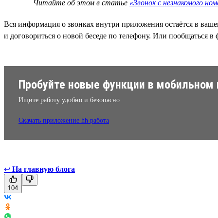
Читайте об этом в статье
«Звонок с незнакомого но
Вся информация о звонках внутри приложения остаётся в вашем 
и договориться о новой беседе по телефону. Или пообщаться в 
Пробуйте новые функции в мобильном 
Ищите работу удобно и безопасно
Скачать приложение hh работа
↩
На главную блога
104