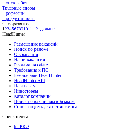
Поиск работы
Трудовые споры
Профессии
Продуктивность
Саморазвитие
1
2
3
4
5
6
7
8
9
10
11
...
21
дальше
HeadHunter
Размещение вакансий
Поиск по резюме
О компании
Наши вакансии
Реклама на сайте
Требования к ПО
Безопасный HeadHunter
HeadHunter API
Партнерам
Инвесторам
Каталог компаний
Поиск по вакансиям в Бемыже
Сетка: соцсеть для нетворкинга
Соискателям
hh PRO