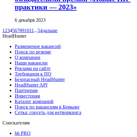
практики — 2023»
6 декабря 2023
1
2
3
4
5
6
7
8
9
10
11
...
54
дальше
HeadHunter
Размещение вакансий
Поиск по резюме
О компании
Наши вакансии
Реклама на сайте
Требования к ПО
Безопасный HeadHunter
HeadHunter API
Партнерам
Инвесторам
Каталог компаний
Поиск по вакансиям в Бемыже
Сетка: соцсеть для нетворкинга
Соискателям
hh PRO