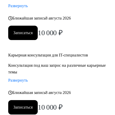
• Стратегии карьерного роста: как перейти с junior на
Развернуть
middle, с middle на senior уровень
Ближайшая запись
8 августа 2026
• Стратегия поиска работы: как и где искать вакансии, как
откликаться, как построить системный подход к поиску
10 000
₽
вакансий
Записаться
• Стратегия релокации в Европу: как выбрать страну, где
искать вакансии, на что обращать внимание
Карьерная консультация для IT-специалистов
Кому могу помочь:
Консультация под ваш запрос на различные карьерные
• QA, аналитики (бизнес + системные)
темы
• Разработчики
• Project/Product-менеджеры
Развернуть
Ближайшая запись
8 августа 2026
10 000
₽
Записаться