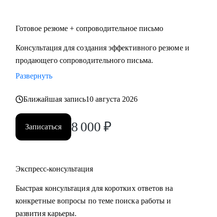
• HoReCa
• Логистика и закупочная политика
Готовое резюме + сопроводительное письмо
• Фешн и бьюти
• Спорт
Консультация для создания эффективного резюме и
• GR и внешняя политика
продающего сопроводительного письма.
• Продажи
Развернуть
• Производство и технологии
Ближайшая запись
10 августа 2026
Знакомлю с рынком, создаю эффективные резюме,
помогаю с самооценкой и определением перспектив. Могу
8 000
₽
Записаться
быть рядом в периоды, когда профессиональная поддержка
особенно важна.
Экспресс-консультация
Быстрая консультация для коротких ответов на
конкретные вопросы по теме поиска работы и
развития карьеры.