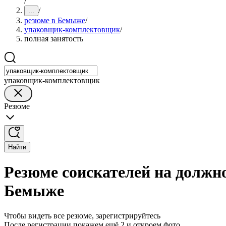
/
/
...
резюме в Бемыже
/
упаковщик-комплектовщик
/
полная занятость
упаковщик-комплектовщик
Резюме
Найти
Резюме соискателей на должн
Бемыже
Чтобы видеть все резюме, зарегистрируйтесь
После регистрации покажем ещё 2 и откроем фото