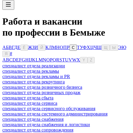
Работа и вакансии
по профессии в Бемыже
А
Б
В
Г
Д
Е
Ж
З
И
К
Л
М
Н
О
П
Р
Т
У
Ф
Х
Ц
Ч
Ш
Э
Ю
Ё
Й
С
Щ
Ы
#
Я
A
B
C
D
E
F
G
H
I
J
K
L
M
N
O
P
Q
R
S
T
U
V
W
X
Y
Z
специалист отдела реализации
специалист отдела рекламы
специалист отдела рекламы и PR
специалист отдела рекрутинга
специалист отдела розничного бизнеса
специалист отдела розничных продаж
специалист отдела сбыта
специалист отдела сервиса
специалист отдела сервисного обслуживания
специалист отдела системного администрирования
специалист отдела снабжения
специалист отдела снабжения и логистики
специалист отдела сопровождения