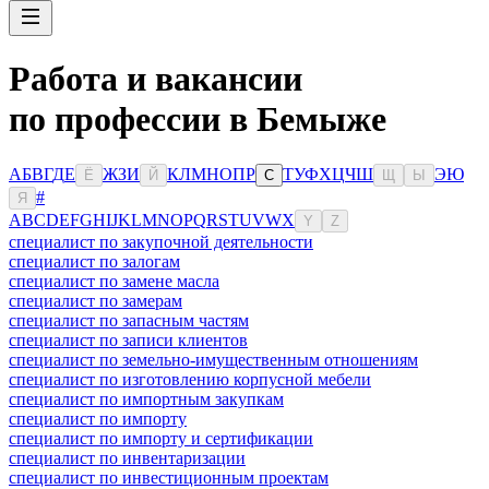
Работа и вакансии
по профессии в Бемыже
А
Б
В
Г
Д
Е
Ж
З
И
К
Л
М
Н
О
П
Р
Т
У
Ф
Х
Ц
Ч
Ш
Э
Ю
Ё
Й
С
Щ
Ы
#
Я
A
B
C
D
E
F
G
H
I
J
K
L
M
N
O
P
Q
R
S
T
U
V
W
X
Y
Z
специалист по закупочной деятельности
специалист по залогам
специалист по замене масла
специалист по замерам
специалист по запасным частям
специалист по записи клиентов
специалист по земельно-имущественным отношениям
специалист по изготовлению корпусной мебели
специалист по импортным закупкам
специалист по импорту
специалист по импорту и сертификации
специалист по инвентаризации
специалист по инвестиционным проектам