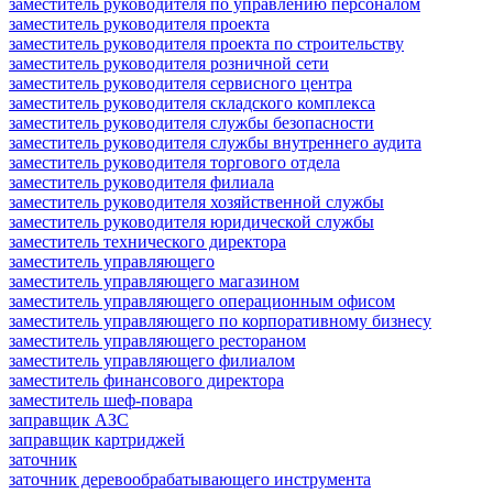
заместитель руководителя по управлению персоналом
заместитель руководителя проекта
заместитель руководителя проекта по строительству
заместитель руководителя розничной сети
заместитель руководителя сервисного центра
заместитель руководителя складского комплекса
заместитель руководителя службы безопасности
заместитель руководителя службы внутреннего аудита
заместитель руководителя торгового отдела
заместитель руководителя филиала
заместитель руководителя хозяйственной службы
заместитель руководителя юридической службы
заместитель технического директора
заместитель управляющего
заместитель управляющего магазином
заместитель управляющего операционным офисом
заместитель управляющего по корпоративному бизнесу
заместитель управляющего рестораном
заместитель управляющего филиалом
заместитель финансового директора
заместитель шеф-повара
заправщик АЗС
заправщик картриджей
заточник
заточник деревообрабатывающего инструмента