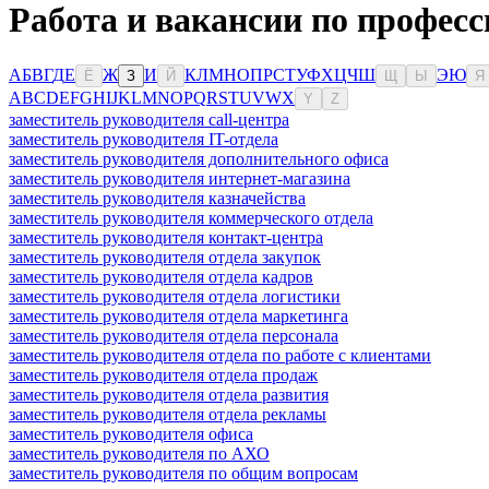
Работа и вакансии по профес
А
Б
В
Г
Д
Е
Ж
И
К
Л
М
Н
О
П
Р
С
Т
У
Ф
Х
Ц
Ч
Ш
Э
Ю
Ё
З
Й
Щ
Ы
Я
A
B
C
D
E
F
G
H
I
J
K
L
M
N
O
P
Q
R
S
T
U
V
W
X
Y
Z
заместитель руководителя call-центра
заместитель руководителя IT-отдела
заместитель руководителя дополнительного офиса
заместитель руководителя интернет-магазина
заместитель руководителя казначейства
заместитель руководителя коммерческого отдела
заместитель руководителя контакт-центра
заместитель руководителя отдела закупок
заместитель руководителя отдела кадров
заместитель руководителя отдела логистики
заместитель руководителя отдела маркетинга
заместитель руководителя отдела персонала
заместитель руководителя отдела по работе с клиентами
заместитель руководителя отдела продаж
заместитель руководителя отдела развития
заместитель руководителя отдела рекламы
заместитель руководителя офиса
заместитель руководителя по АХО
заместитель руководителя по общим вопросам