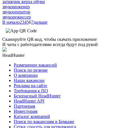
затяжчик верха обуви
звукоинженер
звукооператор
звукорежиссер
В начало
2
3
4
5
6
7
дальше
Сканируйте QR-код, чтобы скачать приложение
И чаты с работодателями всегда будут под рукой
HeadHunter
Размещение вакансий
Поиск по резюме
О компании
Наши вакансии
Реклама на сайте
Требования к ПО
Безопасный HeadHunter
HeadHunter API
Партнерам
Инвесторам
Каталог компаний
Поиск по вакансиям в Бемыже
Сетка: соцсеть для нетворкинга