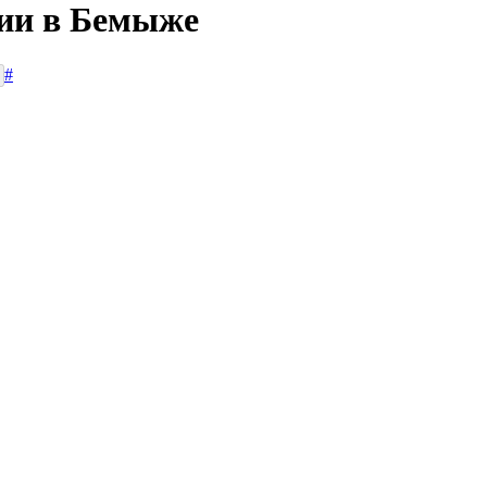
сии в Бемыже
#