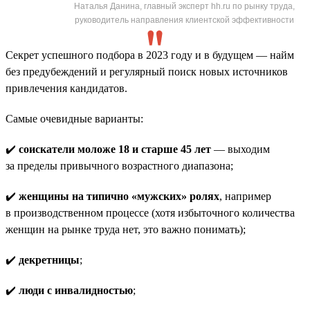
Наталья Данина, главный эксперт hh.ru по рынку труда,
руководитель направления клиентской эффективности
Секрет успешного подбора в 2023 году и в будущем — найм
без предубеждений и регулярный поиск новых источников
привлечения кандидатов.
Самые очевидные варианты:
✔️
соискатели моложе 18 и старше 45 лет
— выходим
за пределы привычного возрастного диапазона;
✔️
женщины на типично «мужских» ролях
, например
в производственном процессе (хотя избыточного количества
женщин на рынке труда нет, это важно понимать);
✔️
декретницы
;
✔️
люди с инвалидностью
;