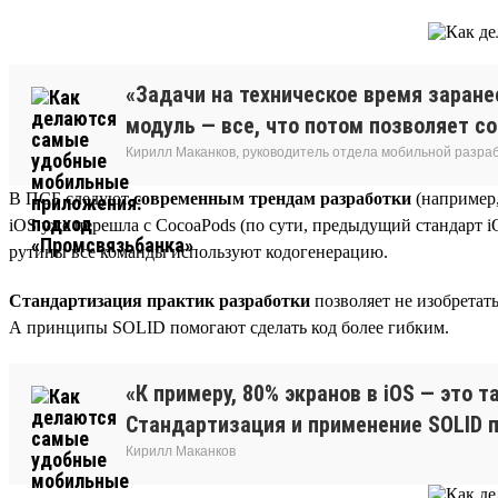
«Задачи на техническое время заране
модуль — все, что потом позволяет с
Кирилл Маканков, руководитель отдела мобильной разра
В ПСБ следуют
современным трендам разработки
(например,
iOS уже перешла с CocoaPods (по сути, предыдущий стандарт i
рутины все команды используют кодогенерацию.
Стандартизация практик разработки
позволяет не изобретать
А принципы SOLID помогают сделать код более гибким.
«К примеру, 80% экранов в iOS — это 
Стандартизация и применение SOLID 
Кирилл Маканков