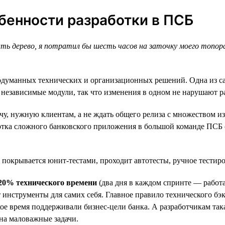
обенности разработки в ПСБ
ить дерево, я потратил бы шесть часов на заточку моего топор
продуманных технических и организационных решений. Одна из 
 независимые модули, так что изменения в одном не нарушают р
у, нужную клиентам, а не ждать общего релиза с множеством из
отка сложного банковского приложения в большой команде ПСБ с
 покрывается юнит-тестами, проходит автотесты, ручное тестиро
20% технического времени
(два дня в каждом спринте — работа
т инструменты для самих себя. Главное правило технического б
ское время поддерживали бизнес-цели банка. А разработчикам та
 на маловажные задачи.