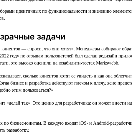
орами идентичных по функциональности и значению элементов. 
ов.
озрачные задачи
клиентов — спроси, что они хотят». Менеджеры собирают обрат
2022 году по отзывам пользователей был сделан редизайн прил
тати, это высоко оценили на юзабилити-тестах Markswebb.
ссказывает, сколько клиентов хотят ее увидеть и как она облегч
гда бизнес и разработка действуют плечом к плечу, ясно предст
добно этим пользоваться?»
орит «делай так». Это ценно для разработчика: он может внести и
 по бизнес-юнитам. В каждую входят iOS- и Android-разработчи
ть разработку.