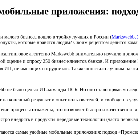
 мобильные приложения: подхо
и малого бизнеса вошло в тройку лучших в России (
Markswebb, 
одукты, которые нравятся людям? Своим рецептом делится кома
консалтинговое агентство Markswebb внимательно изучило прило
ной оценке и опросу 250 бизнес-клиентов банков. И приложение 
ля ИП, не имеющих сотрудников. Также оно стало лучшим на эта
webb не было целью ИТ-команды ПСБ. Но оно стало прямым следс
т на конечный результат и опыт пользователей, и свободен в ул
очие процессы отлажены, что позволяет быстро и качественно в
ыстро внедрять в продукты передовые технологии (часто первыми