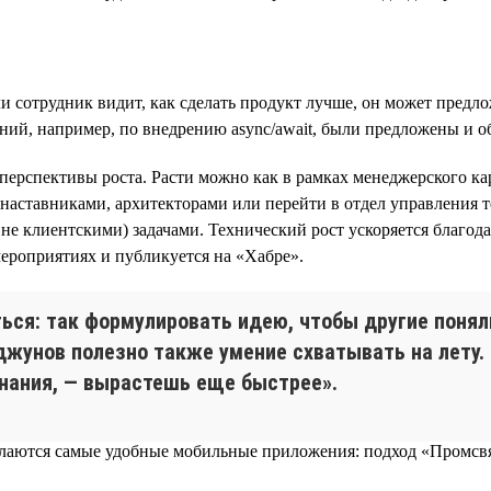
 сотрудник видит, как сделать продукт лучше, он может предло
ений, например, по внедрению async/await, были предложены и 
ерспективы роста. Расти можно как в рамках менеджерского кар
и-наставниками, архитекторами или перейти в отдел управления
е клиентскими) задачами. Технический рост ускоряется благод
ероприятиях и публикуется на «Хабре».
ся: так формулировать идею, чтобы другие понял
джунов полезно также умение схватывать на лету. 
нания, — вырастешь еще быстрее».