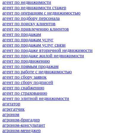
агент по недвижимости
агент по недвижимости стажер
агент по операциям с недвижимостью
агент по подбору персонала
агент по поиску клиентов
агент по привлечению клиентов
агент по продажам
агент по продажам услуг
агент по продажам услуг связи
агент по продаже вторичной недвижимости
агент по продаже жилой недвижимости
агент по продвижению
агент по прямым продажам
агент по работе с недвижимостью
агент по сбору заявок
агент по сбору подписей
агент по снабжению
агент по страхованию
агент по элитной недвижимости
агитатор
агрегатчик
агроном
агроном-бригадир
агроном-консультант
агроном-менеджер