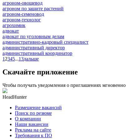
агроном-овощевод
агроном по защите растений
агроном-семеновод
агроном-технолог
агрохимик
адвокат
адвокат по уголовным делам
административно-кадровый специалист
административный директор
административный координатор
1
2
3
4
5
...
13
дальше
Скачайте приложение
Чтобы получать уведомления о приглашениях мгновенно
HeadHunter
Размещение вакансий
Поиск по резюме
О компании
Наши вакансии
Реклама на сайте
Требования к ПО