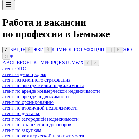
Работа и вакансии
по профессии в Бемыже
Б
В
Г
Д
Е
Ж
З
И
К
Л
М
Н
О
П
Р
С
Т
У
Ф
Х
Ц
Ч
Ш
Э
Ю
А
Ё
Й
Щ
Ы
#
Я
A
B
C
D
E
F
G
H
I
J
K
L
M
N
O
P
Q
R
S
T
U
V
W
X
Y
Z
агент ОПС
агент отдела продаж
агент пенсионного страхования
агент по аренде жилой недвижимости
агент по аренде коммерческой недвижимости
агент по аренде недвижимости
агент по бронированию
агент по вторичной недвижимости
агент по доставке
агент по загородной недвижимости
агент по заключению договоров
агент по закупкам
агент по коммерческой недвижимости