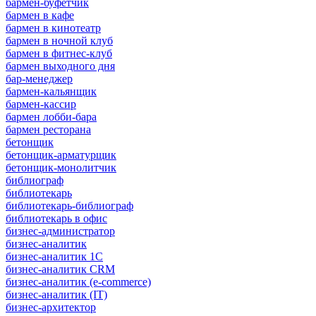
бармен-буфетчик
бармен в кафе
бармен в кинотеатр
бармен в ночной клуб
бармен в фитнес-клуб
бармен выходного дня
бар-менеджер
бармен-кальянщик
бармен-кассир
бармен лобби-бара
бармен ресторана
бетонщик
бетонщик-арматурщик
бетонщик-монолитчик
библиограф
библиотекарь
библиотекарь-библиограф
библиотекарь в офис
бизнес-администратор
бизнес-аналитик
бизнес-аналитик 1С
бизнес-аналитик CRM
бизнес-аналитик (e-commerce)
бизнес-аналитик (IT)
бизнес-архитектор