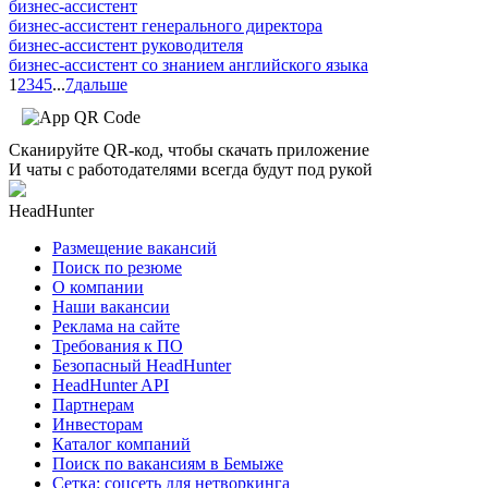
бизнес-ассистент
бизнес-ассистент генерального директора
бизнес-ассистент руководителя
бизнес-ассистент со знанием английского языка
1
2
3
4
5
...
7
дальше
Сканируйте QR-код, чтобы скачать приложение
И чаты с работодателями всегда будут под рукой
HeadHunter
Размещение вакансий
Поиск по резюме
О компании
Наши вакансии
Реклама на сайте
Требования к ПО
Безопасный HeadHunter
HeadHunter API
Партнерам
Инвесторам
Каталог компаний
Поиск по вакансиям в Бемыже
Сетка: соцсеть для нетворкинга