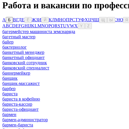
Работа и вакансии по профес
А
В
Г
Д
Е
Ж
З
И
К
Л
М
Н
О
П
Р
С
Т
У
Ф
Х
Ц
Ч
Ш
Э
Ю
Б
Ё
Й
Щ
Ы
Я
A
B
C
D
E
F
G
H
I
J
K
L
M
N
O
P
Q
R
S
T
U
V
W
X
Y
Z
багермейстер машиниста земснаряда
багетный мастер
байер
бактериолог
банкетный менеджер
банкетный официант
банковский сотрудник
банковский специалист
баннермейкер
банщик
банщик-массажист
барбер
бариста
бариста в кофейню
бариста-кассир
бариста-официант
бармен
бармен-администратор
бармен-бариста