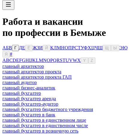
Работа и вакансии
по профессии в Бемыже
А
Б
В
Д
Е
Ж
З
И
К
Л
М
Н
О
П
Р
С
Т
У
Ф
Х
Ц
Ч
Ш
Э
Ю
Г
Ё
Й
Щ
Ы
#
Я
A
B
C
D
E
F
G
H
I
J
K
L
M
N
O
P
Q
R
S
T
U
V
W
X
Y
Z
главный архитектор
главный архитектор проекта
главный архитектор проекта ГАП
главный аудитор
главный бизнес-аналитик
главный бухгалтер
главный бухгалтер аренда
главный бухгалтер-аудитор
главный бухгалтер бюджетного учреждения
главный бухгалтер в банк
главный бухгалтер в единственном лице
главный бухгалтер в единственном числе
главный бухгалтер в розничную сеть