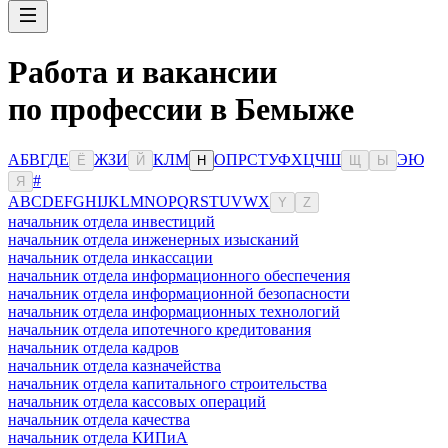
Работа и вакансии
по профессии в Бемыже
А
Б
В
Г
Д
Е
Ж
З
И
К
Л
М
О
П
Р
С
Т
У
Ф
Х
Ц
Ч
Ш
Э
Ю
Ё
Й
Н
Щ
Ы
#
Я
A
B
C
D
E
F
G
H
I
J
K
L
M
N
O
P
Q
R
S
T
U
V
W
X
Y
Z
начальник отдела инвестиций
начальник отдела инженерных изысканий
начальник отдела инкассации
начальник отдела информационного обеспечения
начальник отдела информационной безопасности
начальник отдела информационных технологий
начальник отдела ипотечного кредитования
начальник отдела кадров
начальник отдела казначейства
начальник отдела капитального строительства
начальник отдела кассовых операций
начальник отдела качества
начальник отдела КИПиА