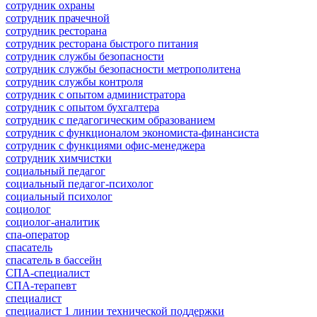
сотрудник охраны
сотрудник прачечной
сотрудник ресторана
сотрудник ресторана быстрого питания
сотрудник службы безопасности
сотрудник службы безопасности метрополитена
сотрудник службы контроля
сотрудник с опытом администратора
сотрудник с опытом бухгалтера
сотрудник с педагогическим образованием
сотрудник с функционалом экономиста-финансиста
сотрудник с функциями офис-менеджера
сотрудник химчистки
социальный педагог
социальный педагог-психолог
социальный психолог
социолог
социолог-аналитик
спа-оператор
спасатель
спасатель в бассейн
СПА-специалист
СПА-терапевт
специалист
специалист 1 линии технической поддержки