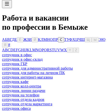
Работа и вакансии
по профессии в Бемыже
А
Б
В
Г
Д
Е
Ж
З
И
К
Л
М
Н
О
П
Р
Т
У
Ф
Х
Ц
Ч
Ш
Э
Ю
Ё
Й
С
Щ
Ы
#
Я
A
B
C
D
E
F
G
H
I
J
K
L
M
N
O
P
Q
R
S
T
U
V
W
X
Y
Z
сотрудник в офис
сотрудник в офис-склад
сотрудник ГБР
сотрудник для административной работы
сотрудник для работы на личном ПК
сотрудник интернет-магазина
сотрудник кафе
сотрудник колл-центра
сотрудник линии раздачи
сотрудник на телефон
сотрудник отдела кадров
сотрудник отдела маркетинга
сотрудник офиса