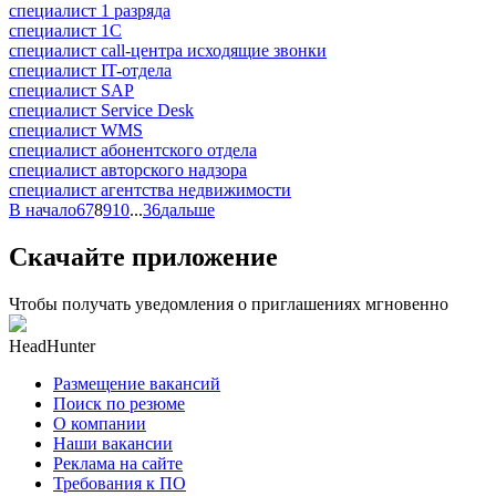
специалист 1 разряда
специалист 1С
специалист call-центра исходящие звонки
специалист IT-отдела
специалист SAP
специалист Service Desk
специалист WMS
специалист абонентского отдела
специалист авторского надзора
специалист агентства недвижимости
В начало
6
7
8
9
10
...
36
дальше
Скачайте приложение
Чтобы получать уведомления о приглашениях мгновенно
HeadHunter
Размещение вакансий
Поиск по резюме
О компании
Наши вакансии
Реклама на сайте
Требования к ПО