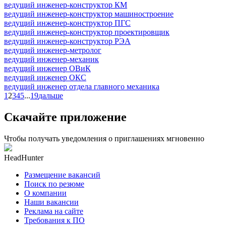
ведущий инженер-конструктор КМ
ведущий инженер-конструктор машиностроение
ведущий инженер-конструктор ПГС
ведущий инженер-конструктор проектировщик
ведущий инженер-конструктор РЭА
ведущий инженер-метролог
ведущий инженер-механик
ведущий инженер ОВиК
ведущий инженер ОКС
ведущий инженер отдела главного механика
1
2
3
4
5
...
19
дальше
Скачайте приложение
Чтобы получать уведомления о приглашениях мгновенно
HeadHunter
Размещение вакансий
Поиск по резюме
О компании
Наши вакансии
Реклама на сайте
Требования к ПО