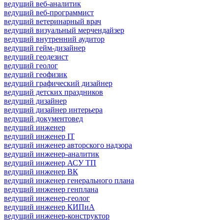
ведущий веб-аналитик
ведущий веб-программист
ведущий ветеринарный врач
ведущий визуальный мерчендайзер
ведущий внутренний аудитор
ведущий гейм-дизайнер
ведущий геодезист
ведущий геолог
ведущий геофизик
ведущий графический дизайнер
ведущий детских праздников
ведущий дизайнер
ведущий дизайнер интерьера
ведущий документовед
ведущий инженер
ведущий инженер IT
ведущий инженер авторского надзора
ведущий инженер-аналитик
ведущий инженер АСУ ТП
ведущий инженер ВК
ведущий инженер генерального плана
ведущий инженер генплана
ведущий инженер-геолог
ведущий инженер КИПиА
ведущий инженер-конструктор