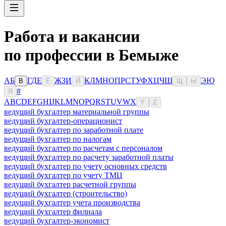
Работа и вакансии
по профессии в Бемыже
А
Б
Г
Д
Е
Ж
З
И
К
Л
М
Н
О
П
Р
С
Т
У
Ф
Х
Ц
Ч
Ш
Э
Ю
В
Ё
Й
Щ
Ы
#
Я
A
B
C
D
E
F
G
H
I
J
K
L
M
N
O
P
Q
R
S
T
U
V
W
X
Y
Z
ведущий бухгалтер материальной группы
ведущий бухгалтер-операционист
ведущий бухгалтер по заработной плате
ведущий бухгалтер по налогам
ведущий бухгалтер по расчетам с персоналом
ведущий бухгалтер по расчету заработной платы
ведущий бухгалтер по учету основных средств
ведущий бухгалтер по учету ТМЦ
ведущий бухгалтер расчетной группы
ведущий бухгалтер (строительство)
ведущий бухгалтер учета производства
ведущий бухгалтер филиала
ведущий бухгалтер-экономист